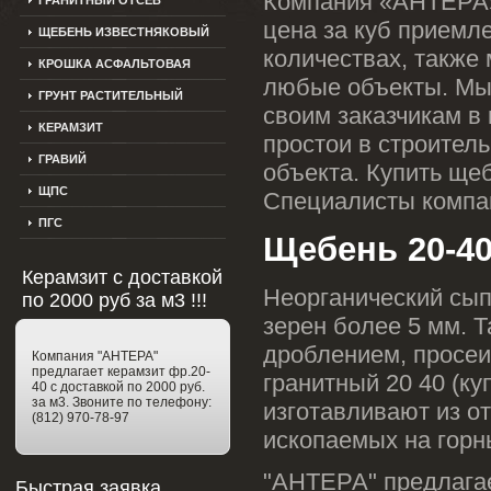
Компания «АНТЕРА»
ГРАНИТНЫЙ ОТСЕВ
цена за куб приемл
ЩЕБЕНЬ ИЗВЕСТНЯКОВЫЙ
количествах, также
КРОШКА АСФАЛЬТОВАЯ
любые объекты. Мы
ГРУНТ РАСТИТЕЛЬНЫЙ
своим заказчикам в 
КЕРАМЗИТ
простои в строител
ГРАВИЙ
объекта. Купить ще
ЩПС
Специалисты компан
ПГС
Щебень 20-4
Керамзит с доставкой
Неорганический сып
по 2000 руб за м3 !!!
зерен более 5 мм. 
дроблением, просе
Компания "АНТЕРА"
предлагает керамзит фр.20-
гранитный 20 40 (ку
40 с доставкой по 2000 руб.
за м3. Звоните по телефону:
изготавливают из о
(812) 970-78-97
ископаемых на горн
"АНТЕРА" предлагае
Быстрая заявка